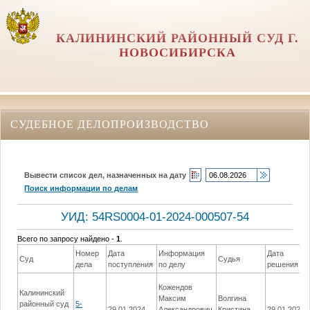
КАЛИНИНСКИЙ РАЙОННЫЙ СУД Г.
НОВОСИБИРСКА
СУДЕБНОЕ ДЕЛОПРОИЗВОДСТВО
Вывести список дел, назначенных на дату
Поиск информации по делам
УИД: 54RS0004-01-2024-000507-54
Всего по запросу найдено -
1
.
Номер
Дата
Информация
Дата
Суд
Судья
дела
поступления
по делу
решения
Кожендов
Калининский
Максим
Волгина
районный суд
5-
29.01.2024
Александрович
Кристина
29.01.2024