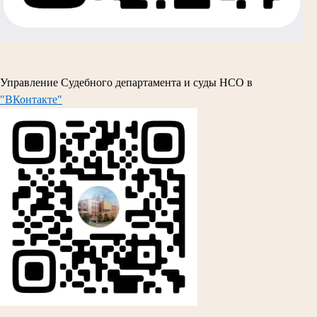
Управление Судебного департамента и суды НСО в
"ВКонтакте"