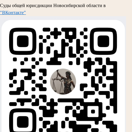
Суды общей юрисдикции Новосибирской области в
"ВКонтакте"