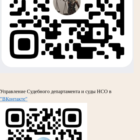
Управление Судебного департамента и суды НСО в
"ВКонтакте"